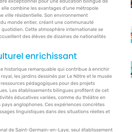
adre exceptionnel pour une éducation bilingue de
s, elle combine les avantages d'une métropole
ne ville résidentielle. Son environnement
les du monde entier, créant une communauté
u quotidien. Cette atmosphère internationale se
ccueillent des élèves de dizaines de nationalités
lturel enrichissant
 historique remarquable qui contribue à enrichir
royal, les jardins dessinés par Le Nôtre et le musée
e ressources pédagogiques pour des projets
ngues. Les établissements bilingues profitent de cet
tivités éducatives variées, comme du théâtre en
s pays anglophones. Ces expériences concrètes
sages linguistiques dans des situations réelles et
tional de Saint-Germain-en-Laye, seul établissement